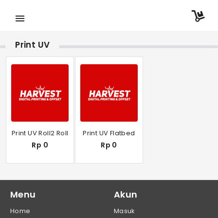
menu
Print UV
Print UV Roll2 Roll
Print UV Flatbed
Rp 0
Rp 0
Menu
Akun
Home
Masuk