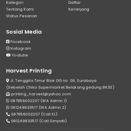
Kategori
Daftar
Tentang Kami
Keranjang
Status Pesanan
Sosial Media
Facebook
Instagram
Youtube
Harvest Printing
Jl. Tenggilis Timur Blok GG no. 06, Surabaya
(Sebelah Chiko Supermarket Belakang gedung BK3S)
printing_harvest@yahoo.com
087856002207 (WA Admin 1)
081249933517 (WA Admin 2)
087856002207 (Call XL)
081249933517 (Call Simpati)