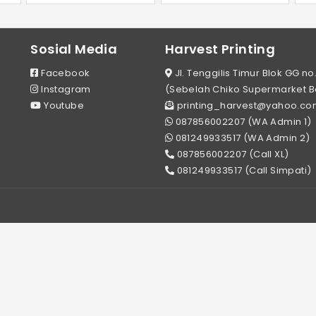
Sosial Media
Harvest Printing
Facebook
Jl. Tenggilis Timur Blok GG no
Instagram
(Sebelah Chiko Supermarket 
Youtube
printing_harvest@yahoo.co
087856002207 (WA Admin 1)
081249933517 (WA Admin 2)
087856002207 (Call XL)
081249933517 (Call Simpati)