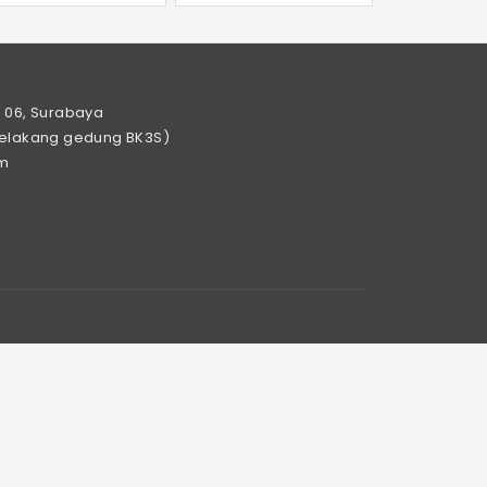
. 06, Surabaya
Belakang gedung BK3S)
m