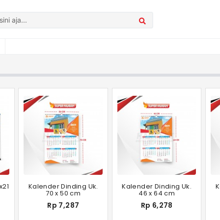
n
x21
Kalender Dinding Uk.
Kalender Dinding Uk.
K
70 x 50 cm
46 x 64 cm
Rp 7,287
Rp 6,278