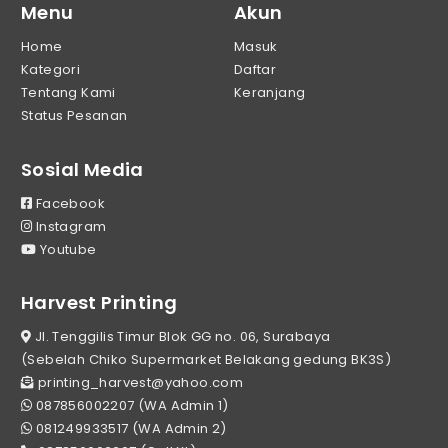
Menu
Akun
Home
Masuk
Kategori
Daftar
Tentang Kami
Keranjang
Status Pesanan
Sosial Media
Facebook
Instagram
Youtube
Harvest Printing
Jl. Tenggilis Timur Blok GG no. 06, Surabaya
(Sebelah Chiko Supermarket Belakang gedung BK3S)
printing_harvest@yahoo.com
087856002207 (WA Admin 1)
081249933517 (WA Admin 2)